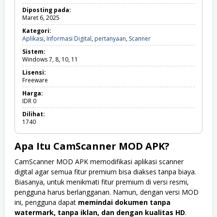
Diposting pada:
Maret 6, 2025
Kategori:
Aplikasi
,
Informasi Digital
,
pertanyaan
,
Scanner
A
p
Sistem:
l
Windows 7, 8, 10, 11
i
k
Lisensi:
a
Freeware
s
i
Harga:
,
IDR
0
I
Dilihat:
n
1740
f
o
r
Apa Itu CamScanner MOD APK?
m
a
CamScanner MOD APK memodifikasi aplikasi scanner
s
i
digital agar semua fitur premium bisa diakses tanpa biaya.
D
Biasanya, untuk menikmati fitur premium di versi resmi,
i
pengguna harus berlangganan. Namun, dengan versi MOD
g
i
ini, pengguna dapat
memindai dokumen tanpa
t
watermark, tanpa iklan, dan dengan kualitas HD
.
a