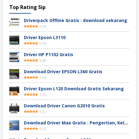
Top Rating Sip
Driverpack Offline Gratis : download sekarang
5
(
9
)
Driver Epson L3110
5
(
9
)
Driver HP P1102 Gratis
5
(
8
)
Download Driver EPSON L360 Gratis
5
(
5
)
Driver Epson L120 Download Gratis Sekarang
5
(
5
)
Download Driver Canon G2010 Gratis
5
(
5
)
Download Driver Max Gratis : Pengertian, Kelebihan, Fitur
5
(
5
)