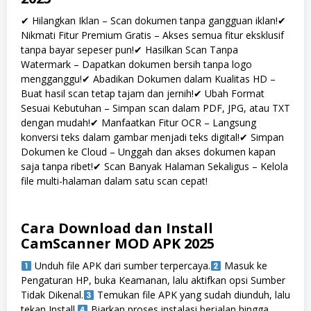
✔ Hilangkan Iklan – Scan dokumen tanpa gangguan iklan!✔
Nikmati Fitur Premium Gratis – Akses semua fitur eksklusif
tanpa bayar sepeser pun!✔ Hasilkan Scan Tanpa
Watermark – Dapatkan dokumen bersih tanpa logo
mengganggu!✔ Abadikan Dokumen dalam Kualitas HD –
Buat hasil scan tetap tajam dan jernih!✔ Ubah Format
Sesuai Kebutuhan – Simpan scan dalam PDF, JPG, atau TXT
dengan mudah!✔ Manfaatkan Fitur OCR – Langsung
konversi teks dalam gambar menjadi teks digital!✔ Simpan
Dokumen ke Cloud – Unggah dan akses dokumen kapan
saja tanpa ribet!✔ Scan Banyak Halaman Sekaligus – Kelola
file multi-halaman dalam satu scan cepat!
Cara Download dan Install
CamScanner MOD APK 2025
Unduh file APK dari sumber terpercaya.
Masuk ke
Pengaturan HP, buka Keamanan, lalu aktifkan opsi Sumber
Tidak Dikenal.
Temukan file APK yang sudah diunduh, lalu
tekan Install.
Biarkan proses instalasi berjalan hingga