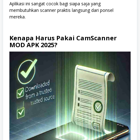
Aplikasi ini sangat cocok bagi siapa saja yang
l
membutuhkan scanner praktis langsung dari ponsel
,
p
mereka.
e
r
t
a
Kenapa Harus Pakai CamScanner
n
MOD APK 2025?
y
a
a
n
,
S
c
a
n
n
e
r