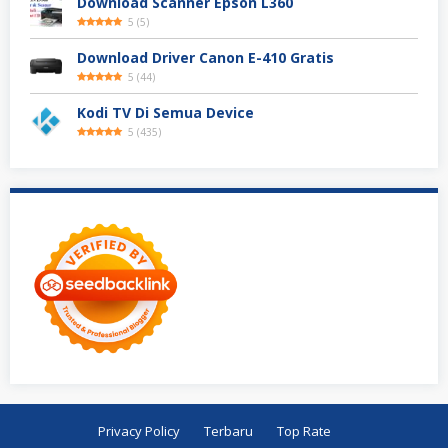
Download Scanner Epson L360
5
(
5
)
Download Driver Canon E-410 Gratis
5
(
44
)
Kodi TV Di Semua Device
5
(
435
)
Privacy Policy
Terbaru
Top Rate